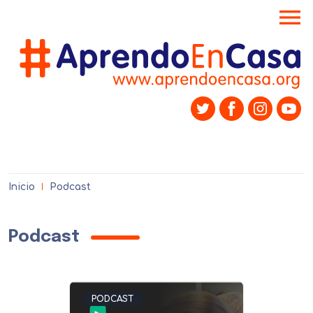
menu
Inicio
Podcast
Podcast
PODCAST