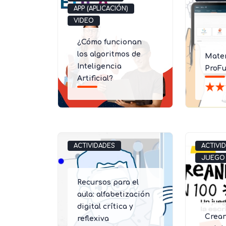
APP (APLICACIÓN)
VIDEO
¿Cómo funcionan
los algoritmos de
Mate
Inteligencia
ProFu
Artificial?
ACTIVIDADES
ACTIVI
JUEGO
Recursos para el
aula: alfabetización
digital crítica y
Crean
reflexiva