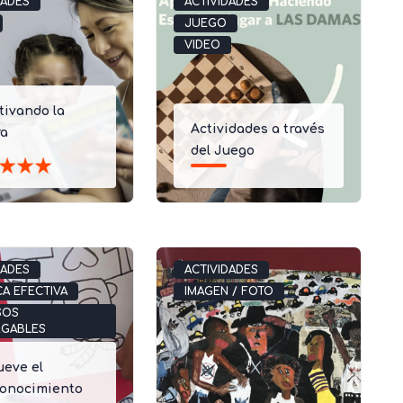
DADES
ACTIVIDADES
JUEGO
VIDEO
tivando la
Actividades a través
ra
del Juego
DADES
ACTIVIDADES
CA EFECTIVA
IMAGEN / FOTO
SOS
RGABLES
eve el
conocimiento