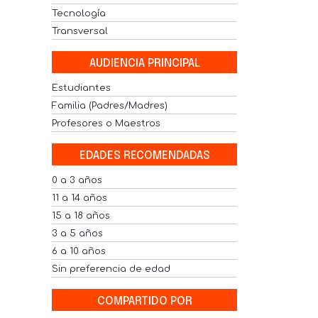
Tecnología
Transversal
AUDIENCIA PRINCIPAL
Estudiantes
Familia (Padres/Madres)
Profesores o Maestros
EDADES RECOMENDADAS
0 a 3 años
11 a 14 años
15 a 18 años
3 a 5 años
6 a 10 años
Sin preferencia de edad
COMPARTIDO POR