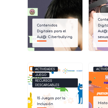
Cont
Contenidos
Digit
Digitales para el
Aul@:
Aul@: Ciberbullying
sexua
ACTIVIDADES
ACTIVI
JUEGO
RECURSOS
DESCARGABLES
15 Juegos por la
Histo
Inclusión