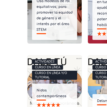
Usa modelos de rol
en tu
equitativos, para
ayudá
promover la equidad
recon
de género y el
poten
interés por el área
habil
STEM
ACTIVIDADES
ACTIVI
CURSO EN LÍNEA
CURSO 
CURSO EN LÍNEA Y/O
CURSO 
TUTORIAL
TUTORI
Nidos
contemporáneos
Delan