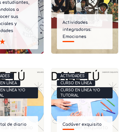
s estudiantes,
ndolos a
ocer sus
Actividades
ciales y
integradoras:
idades
Emociones
DADES
ACTIVIDADES
EN LÍNEA
CURSO EN LÍNEA
EN LÍNEA Y/O
CURSO EN LÍNEA Y/O
AL
TUTORIAL
tal de diario
Cadáver exquisito