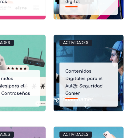
ras
digital
DADES
ACTIVIDADES
Contenidos
enidos
Digitales para el
ales para el
Aul@: Seguridad
: Contraseñas
Gamer
DADES
ACTIVIDADES