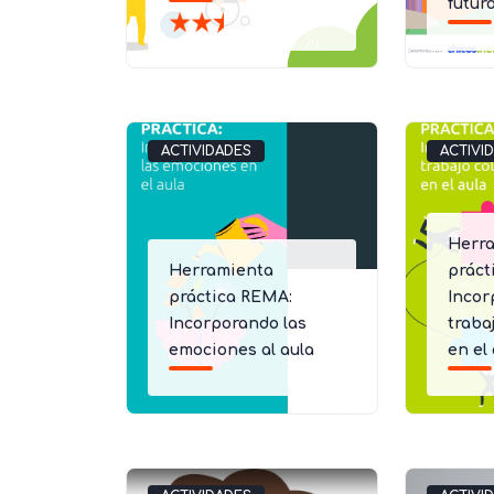
futur
ACTIVIDADES
ACTIVI
Herr
Herramienta
práct
práctica REMA:
Incor
Incorporando las
traba
emociones al aula
en el