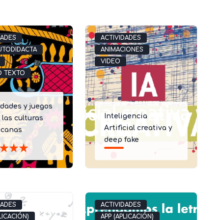
DADES
ACTIVIDADES
UTODIDACTA
ANIMACIONES
VIDEO
O TEXTO
idades y juegos
Inteligencia
 las culturas
Artificial creativa y
icanas
deep fake
DADES
ACTIVIDADES
LICACIÓN)
APP (APLICACIÓN)