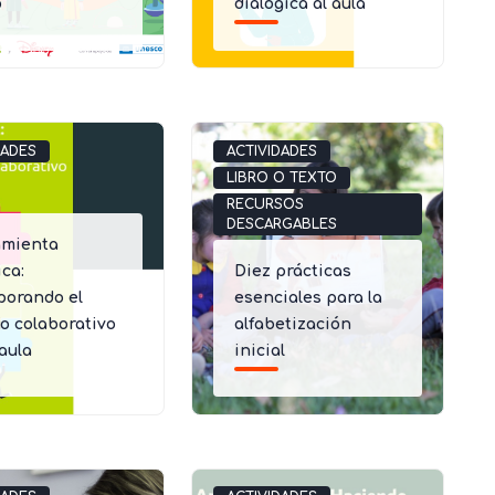
o
dialógica al aula
DADES
ACTIVIDADES
LIBRO O TEXTO
RECURSOS
DESCARGABLES
amienta
ica:
Diez prácticas
porando el
esenciales para la
jo colaborativo
alfabetización
 aula
inicial