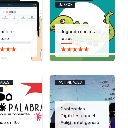
JUEGO
máticas
Jugando con las
turo
letras
DADES
ACTIVIDADES
Contenidos
Digitales para el
do en 100
Aul@: inteligencia