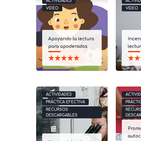
ACTIVIDADES
ACTIVI
VIDEO
VIDEO
Apoyando la lectura
Incen
para apoderados
lectu
ACTIVIDADES
ACTIVI
PRÁCTICA EFECTIVA
PRÁCTI
RECURSOS
RECUR
DESCARGABLES
DESCA
Promu
auto