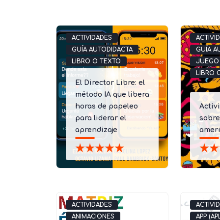
ACTIVIDADES
ACTIVI
GUÍA AUTODIDACTA
GUÍA A
LIBRO O TEXTO
JUEGO
LIBRO 
El Director Libre: el
método IA que libera
horas de papeleo
Activ
para liderar el
sobre
aprendizaje
amer
ACTIVIDADES
ACTIVI
ANIMACIONES
APP (AP