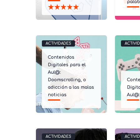
palab
ACTIVIDADES
ACTIVI
Contenidos
Digitales para el
Aul@:
Doomscrolling, o
Cont
adicción a las malas
Digit
noticias
Aul@
ACTIVIDADES
ACTIVI