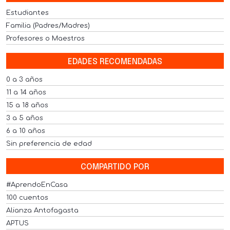
Estudiantes
Familia (Padres/Madres)
Profesores o Maestros
EDADES RECOMENDADAS
0 a 3 años
11 a 14 años
15 a 18 años
3 a 5 años
6 a 10 años
Sin preferencia de edad
COMPARTIDO POR
#AprendoEnCasa
100 cuentos
Alianza Antofagasta
APTUS